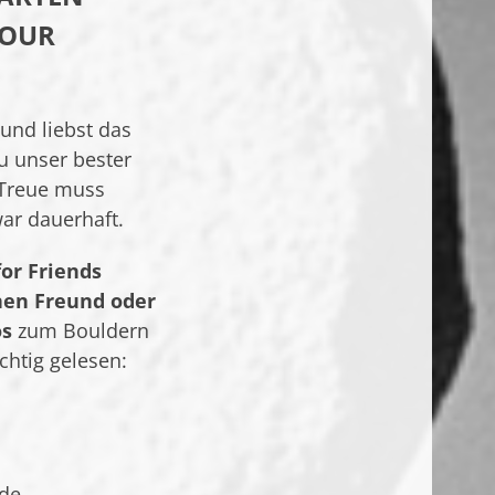
YOUR
und liebst das
u unser bester
 Treue muss
ar dauerhaft.
for Friends
nen Freund oder
os
zum Bouldern
ichtig gelesen:
nde