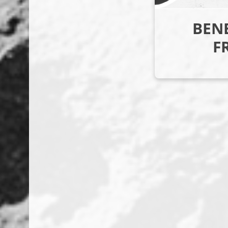
BENE
F