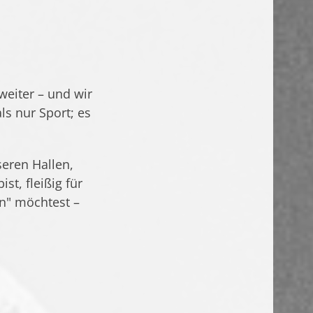
weiter – und wir
ls nur Sport; es
seren Hallen,
st, fleißig für
en" möchtest –