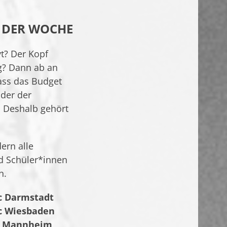
K DER WOCHE
t? Der Kopf
g? Dann ab an
ass das Budget
der der
. Deshalb gehört
ern alle
d Schüler*innen
n.
c Darmstadt
c Wiesbaden
oc Mannheim