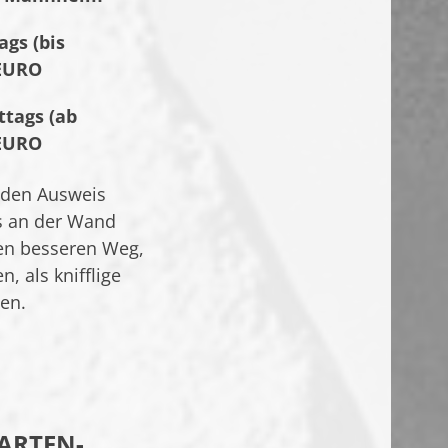
gs (bis
 EURO
tags (ab
 EURO
nden Ausweis
s an der Wand
nen besseren Weg,
 als knifflige
en.
ARTEN-