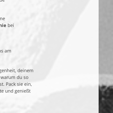
ine
nie
bei
ns am
egenheit, deinem
, warum du so
st. Pack sie ein,
ute und genießt