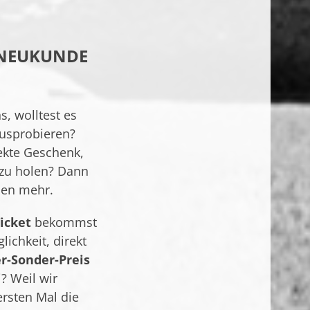
S NEUKUNDE
s, wolltest es
usprobieren?
ekte Geschenk,
zu holen? Dann
eden mehr.
icket
bekommst
ichkeit, direkt
er-Sonder-Preis
? Weil wir
rsten Mal die